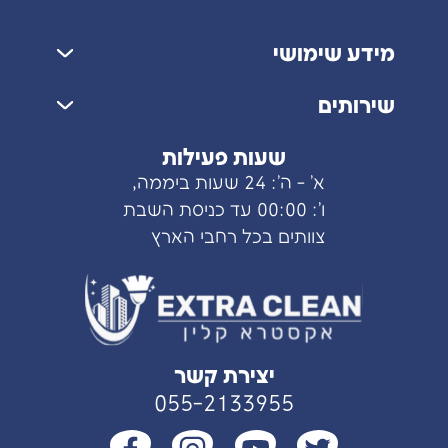
בשביל זה.
תודה רבה
מידע שימושי
לכם,
בזכותכם
שאלות ותשובות
הריצוף נראה
שירותים
העבודות שלנו
סופסוף כמו
שירותי ניקיון
שצריך.
מידע מקצועי
שעות פעילות
ניקיון לאחר שיפוץ
מפת אתר
א' - ה': 24 שעות ביממה,
ניקיון בתים
אודות
ו': 00:00 עד כניסת השבת
פוליש לרצפות
צוותים בכל רחבי הארץ
צור קשר
פוליש קריסטל
עדות לקוחות
ליטוש שיש
מדיניות הפרטיות
ניקיון דירה חדשה
יצירת קשר
055-2133955