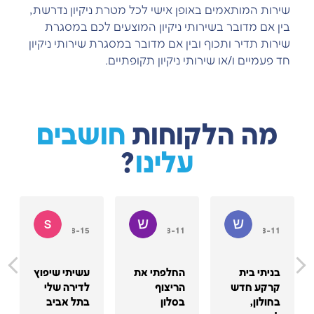
שירות המותאמים באופן אישי לכל מטרת ניקיון נדרשת,
בין אם מדובר בשירותי ניקיון המוצעים לכם במסגרת
שירות תדיר ותכוף ובין אם מדובר במסגרת שירותי ניקיון
חד פעמיים ו/או שירותי ניקיון תקופתיים.
מה הלקוחות
חושבים
עלינו
?
טוב
שיר מאור
שני להב
shon king
2023-08-15
2023-08-11
2023-08-11
בניתי בית
החלפתי את
עשיתי שיפוץ
קרקע חדש
הריצוף
לדירה שלי
בחולון,
בסלון
בתל אביב