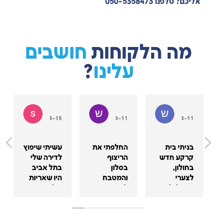
אליכם? טלפנו 050-5358473
מה הלקוחות
חושבים
עלינו
?
טוב
שיר מאור
שני להב
shon king
2023-08-15
2023-08-11
2023-08-11
בניתי בית
החלפתי את
עשיתי שיפוץ
קרקע חדש
הריצוף
לדירה שלי
בחולון,
בסלון
בתל אביב
לצערי
והמטבח
היו שאריות
הקבלן לא
לקרמיקה
של בניה
דאג לעבוד
דמוי פרקט.
ולכלוך בכל
בצורה נקייה
נשאר לובן
הבית הצוות