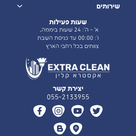
שאלות ותשובות
הריצוף נראה
שירותים
העבודות שלנו
סופסוף כמו
שירותי ניקיון
שצריך.
מידע מקצועי
שעות פעילות
ניקיון לאחר שיפוץ
מפת אתר
א' - ה': 24 שעות ביממה,
ניקיון בתים
אודות
ו': 00:00 עד כניסת השבת
פוליש לרצפות
צוותים בכל רחבי הארץ
צור קשר
פוליש קריסטל
עדות לקוחות
ליטוש שיש
מדיניות הפרטיות
ניקיון דירה חדשה
יצירת קשר
055-2133955