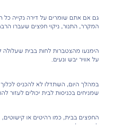
5. תכננו ניקוי חודשי
גם אם אתם שומרים על דירה נקייה כל הזמן
המקרר, התנור, ניקוי חפצים שעברו הרבה זמ
6. שימוש במערכת אוורור
הימנעו מהצטברות לחות בבית שעלולה לגר
על אוויר יבש ונעים.
7. שמור על הרצפות
במהלך היום, השתדלו לא להכניס לכלוך או 
שמניחים בכניסות לבית יכולים לעזור להו
8. הקפידו על סידור חפצים
החפצים בבית, כמו רהיטים או קישוטים, 
להפריע לניקוי השוטף.