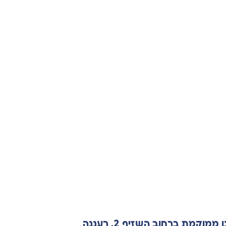
מת ברחוב השזיף 2, רעננה