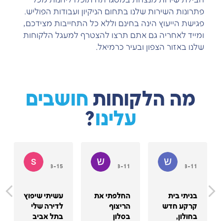
חבילת שירות מנצחת במסגרתה תוכלו ליהנות מכל
פתרונות השירות שלנו בתחום הניקיון ועבודות הפוליש.
פגישת הייעוץ הינה בחינם וללא כל התחייבות מצידכם,
ומייד לאחריה גם אתם תרצו להצטרף למעגל הלקוחות
שלנו באזור הצפון ובעיר כרמיאל.
מה הלקוחות
חושבים
עלינו
?
טוב
שיר מאור
שני להב
shon king
2023-08-15
2023-08-11
2023-08-11
בניתי בית
החלפתי את
עשיתי שיפוץ
קרקע חדש
הריצוף
לדירה שלי
בחולון,
בסלון
בתל אביב