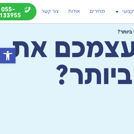
055-
צועי
מחירים
אודות
צור קשר
133955
ביותר?
לעצמכם את
פתח סרג
ביותר?