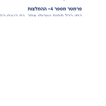
פרמטר מספר 4- ההמלצות
כמו בכל תחום שירותי אחר, גם בענף ה
שירותיהם של חברות הפוליש אליהם אתם
פרמטר מספר 5- שירות ועמידה בזמנים
או
, בין 
ביצוע עבודות פוליש
פוליש קריסטל
"משביתות" את סדר היום השגרתי, ולכן
ובמתן שירות מהיר, יעיל ואיכותי.
לסיכום, הליך בחירת חברות ניקיון ופולי
מקצועי וענייני, והבטיחו לעצמכם מראה 
הפרמטרים המרכזיים בדרך לשביעות רצ