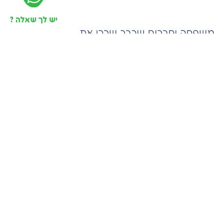
יש לך שאלה ?
י משפחה וחברים שכבר שכרו את
ת בשטח ציבורי או במגדלי משרדים,
דגש מרבי על עמידה בלוחות זמנים
פיעים לעיל. הקפידו על הליך בחירה
זכרו- איכות, מקצועיות ומחיר סביר הם